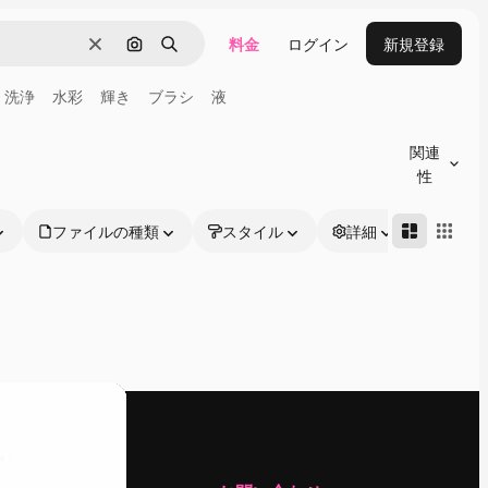
料金
ログイン
新規登録
消去
画像で検索
検索
洗浄
水彩
輝き
ブラシ
液
関連
性
ファイルの種類
スタイル
詳細