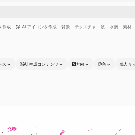
画を作成
AI アイコンを作成
背景
テクスチャ
波
水滴
素材
ンス
AI 生成コンテンツ
方向
色
人々