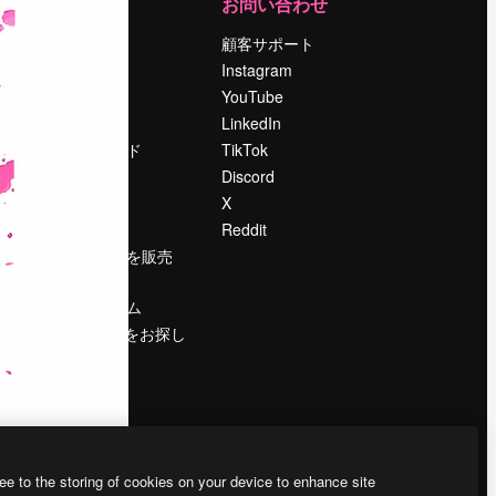
運営
お問い合わせ
料金
顧客サポート
会社概要
Instagram
Reviews
YouTube
採用情報
LinkedIn
検索トレンド
TikTok
ブログ
Discord
イベント
X
Slidesgo
Reddit
コンテンツを販売
する
プレスルーム
magnific.aiをお探し
ですか？
ee to the storing of cookies on your device to enhance site