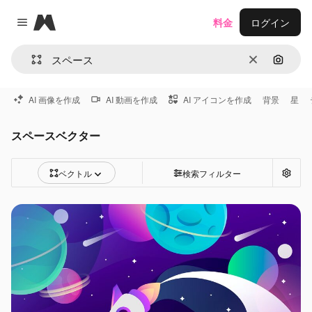
Magnific
料金
ログイン
Close menu
消去
画像で
AI 画像を作成
AI 動画を作成
AI アイコンを作成
背景
星
スペースベクター
ベクトル
検索フィルター