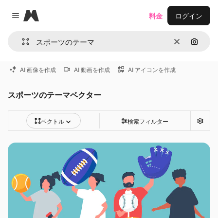
Magnific
料金
ログイン
Close menu
消去
画像で
AI 画像を作成
AI 動画を作成
AI アイコンを作成
スポーツのテーマベクター
ベクトル
検索フィルター