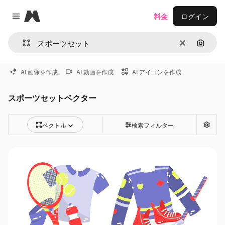
Magnific
料金
ログイン
Close menu
消去
画像で
AI 画像を作成
AI 動画を作成
AI アイコンを作成
スポーツセットベクター
ベクトル
検索フィルター