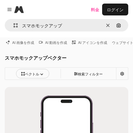
Magnific
料金
ログイン
Close menu
消去
画像で
AI 画像を作成
AI 動画を作成
AI アイコンを作成
ウェブサイ
スマホモックアップベクター
ベクトル
検索フィルター