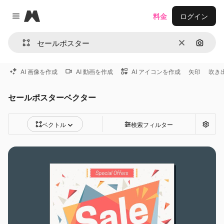
Magnific
料金
ログイン
Close menu
消去
画像で
AI 画像を作成
AI 動画を作成
AI アイコンを作成
矢印
吹き
セールポスターベクター
ベクトル
検索フィルター