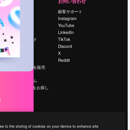
運営
お問い合わせ
料金
顧客サポート
会社概要
Instagram
Reviews
YouTube
採用情報
LinkedIn
検索トレンド
TikTok
ブログ
Discord
イベント
X
Slidesgo
Reddit
コンテンツを販売
する
プレスルーム
magnific.aiをお探し
ですか？
ee to the storing of cookies on your device to enhance site