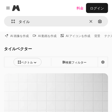
Magnific
料金
ログイン
Close menu
消去
画像で
AI 画像を作成
AI 動画を作成
AI アイコンを作成
背景
テク
タイルベクター
ベクトル
検索フィルター