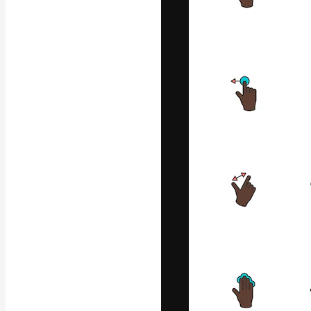
フォント
最高のクリエイ
ットフォーム。
店、スタジオを
います。
日本語
Copyright © 2010-