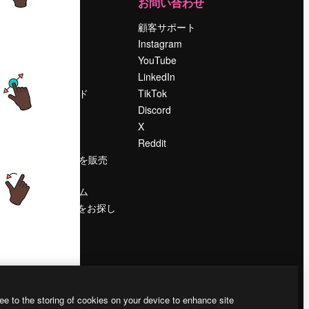
運営
お問い合わせ
料金
顧客サポート
会社概要
Instagram
Reviews
YouTube
採用情報
LinkedIn
検索トレンド
TikTok
ブログ
Discord
イベント
X
Slidesgo
Reddit
コンテンツを販売
する
プレスルーム
magnific.aiをお探し
ですか？
ee to the storing of cookies on your device to enhance site