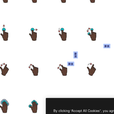
製品
はじめに
ティブ制作を導くためのプラ
Spaces
Academy
クリエイター、企業、代理
AI アシスタント
ドキュメント
含む100万人以上が利用して
AI 画像生成ツール
サポート
AI 動画生成ツール
利用規約
AI 音声合成ツール
プライバシーポリ
シー
ストックコンテン
ツ
オリジナル
新規
Claude/ChatGPT
クッキーポリシー
新
規
向けMCP
トラストセンター
エージェント
アフィリエイト
新規
API
法人向け
モバイルアプリ
すべてのMagnificツ
ール
2026
Freepik Company S.L.U.
無断複写・転載を禁じます
.
By clicking “Accept All Cookies”, you agr