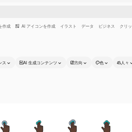
画を作成
AI アイコンを作成
イラスト
データ
ビジネス
クリッ
ンス
AI 生成コンテンツ
方向
色
人々