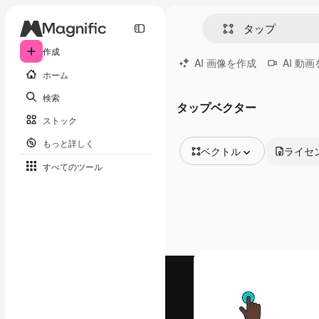
作成
AI 画像を作成
AI 動
ホーム
検索
タップベクター
ストック
もっと詳しく
ベクトル
ライセ
すべてのツール
全ての画像
ベクトル
イラスト
写真
PSD
テンプレート
モックアップ
動画
映像素材
モーショングラフィックス
動画テンプレート
アイコン
3D モデル