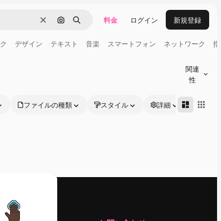
料金
ログイン
新規登録
消去
画像で検索
検索
ク
デザイン
テキスト
音楽
スマートフォン
ネットワーク
指
関連
性
ファイルの種類
スタイル
詳細