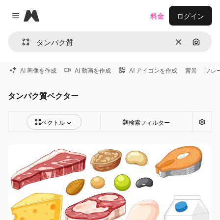
Magnific
料金
ログイン
Close menu
消去
画像で
AI 画像を作成
AI 動画を作成
AI アイコンを作成
背景
フレ
タンパク質ベクター
ベクトル
検索フィルター