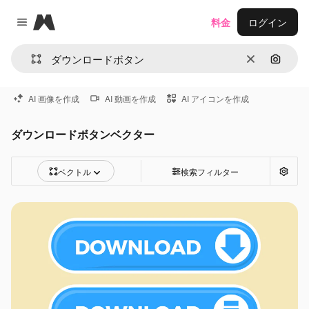
Magnific
料金
ログイン
Close menu
消去
画像で
AI 画像を作成
AI 動画を作成
AI アイコンを作成
ダウンロードボタンベクター
ベクトル
検索フィルター