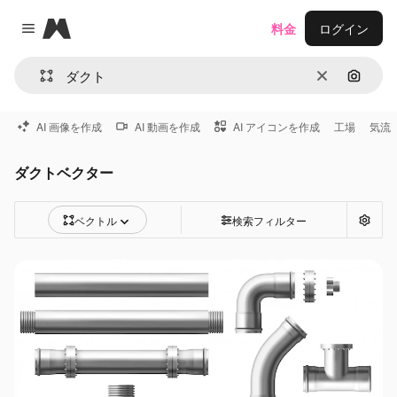
Magnific
料金
ログイン
Close menu
消去
画像で
AI 画像を作成
AI 動画を作成
AI アイコンを作成
工場
気流
ダクトベクター
ベクトル
検索フィルター