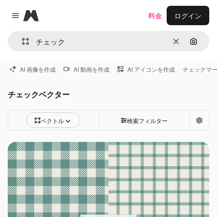
Magnific
料金
ログイン
Close menu
消去
画像で
AI 画像を作成
AI 動画を作成
AI アイコンを作成
チェックマ
チェックベクター
ベクトル
検索フィルター