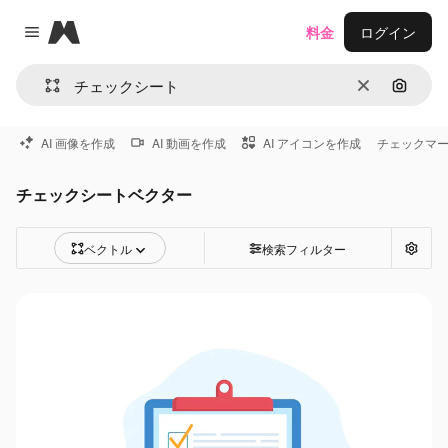
Magnific
料金
ログイン
Close menu
消去
画像で
AI 画像を作成
AI 動画を作成
AI アイコンを作成
チェックマ
チェックシートベクター
ベクトル
検索フィルター