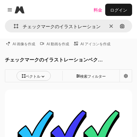
Magnific
料金
ログイン
Close menu
消去
画像で
AI 画像を作成
AI 動画を作成
AI アイコンを作成
チェックマークのイラストレーションベクター
ベクトル
検索フィルター