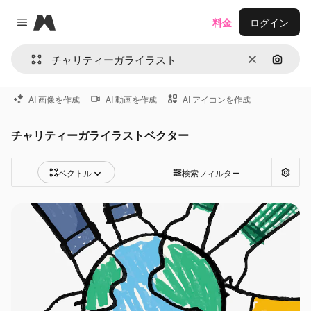
Magnific
料金
ログイン
Close menu
消去
画像で
AI 画像を作成
AI 動画を作成
AI アイコンを作成
チャリティーガライラストベクター
ベクトル
検索フィルター