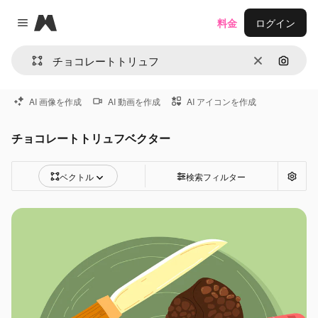
Magnific
料金
ログイン
Close menu
消去
画像で
AI 画像を作成
AI 動画を作成
AI アイコンを作成
チョコレートトリュフベクター
ベクトル
検索フィルター