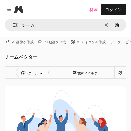
Magnific
料金
ログイン
Close menu
消去
画像で
AI 画像を作成
AI 動画を作成
AI アイコンを作成
データ
ビ
チームベクター
ベクトル
検索フィルター