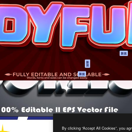
製品
はじめに
ティブ制作を導くためのプラ
Spaces
Academy
クリエイター、企業、代理
AI アシスタント
ドキュメント
含む100万人以上が利用して
AI 画像生成ツール
サポート
AI 動画生成ツール
利用規約
AI 音声合成ツール
プライバシーポリ
シー
ストックコンテン
ツ
オリジナル
新規
Claude/ChatGPT
クッキーポリシー
新
規
向けMCP
トラストセンター
エージェント
アフィリエイト
新規
API
法人向け
モバイルアプリ
すべてのMagnificツ
ール
2026
Freepik Company S.L.U.
無断複写・転載を禁じます
.
By clicking “Accept All Cookies”, you agr