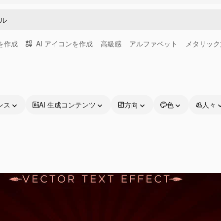
画を作成
AI アイコンを作成
高級感
アルファベット
メタリック
ンス
AI 生成コンテンツ
方向
色
人々