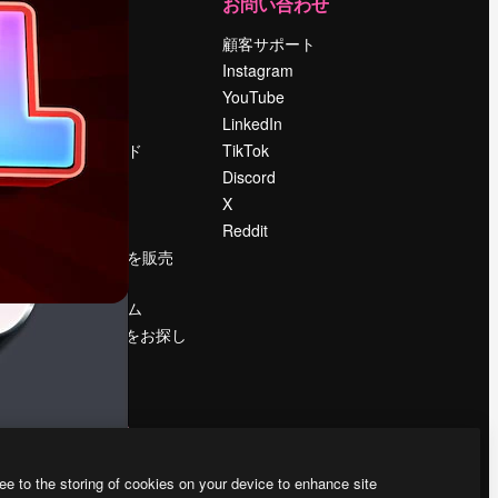
運営
お問い合わせ
料金
顧客サポート
会社概要
Instagram
Reviews
YouTube
採用情報
LinkedIn
検索トレンド
TikTok
ブログ
Discord
イベント
X
Slidesgo
Reddit
コンテンツを販売
する
プレスルーム
magnific.aiをお探し
ですか？
ee to the storing of cookies on your device to enhance site