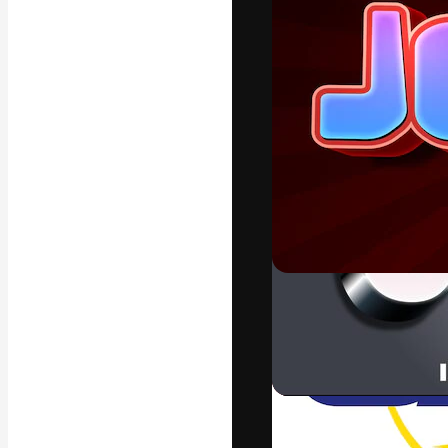
フォント
最高のクリエイ
ットフォーム。
店、スタジオを
います。
日本語
Copyright © 2010-