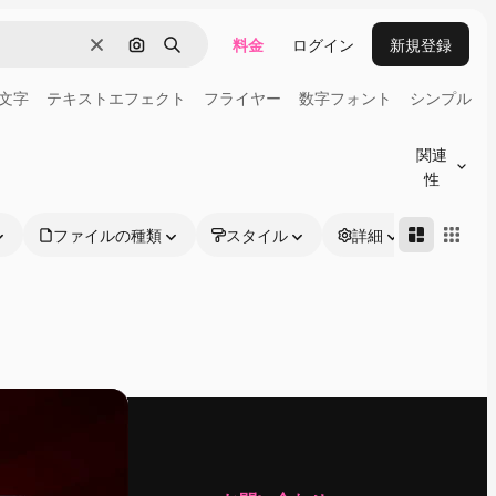
料金
ログイン
新規登録
消去
画像で検索
検索
文字
テキストエフェクト
フライヤー
数字フォント
シンプル
関連
性
ファイルの種類
スタイル
詳細