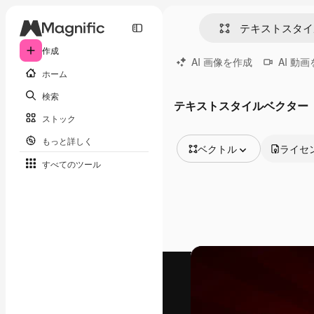
作成
AI 画像を作成
AI 動
ホーム
検索
テキストスタイルベクター
ストック
もっと詳しく
ベクトル
ライセ
すべてのツール
全ての画像
ベクトル
イラスト
写真
PSD
テンプレート
モックアップ
動画
映像素材
モーショングラフィックス
動画テンプレート
アイコン
3D モデル