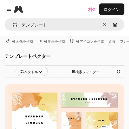
Magnific
料金
ログイン
Close menu
消去
画像で
AI 画像を作成
AI 動画を作成
AI アイコンを作成
背景
フレ
テンプレートベクター
ベクトル
検索フィルター