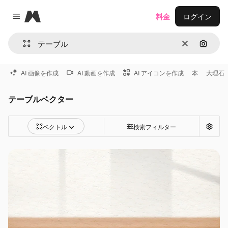
Magnific
料金
ログイン
Close menu
消去
画像で
AI 画像を作成
AI 動画を作成
AI アイコンを作成
本
大理石
テーブルベクター
ベクトル
検索フィルター