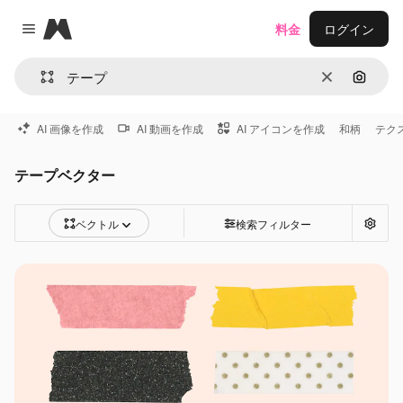
Magnific
料金
ログイン
Close menu
消去
画像で
AI 画像を作成
AI 動画を作成
AI アイコンを作成
和柄
テク
テープベクター
ベクトル
検索フィルター