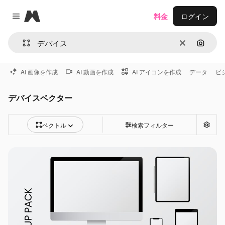
Magnific
料金
ログイン
Close menu
消去
画像で
AI 画像を作成
AI 動画を作成
AI アイコンを作成
データ
ビ
デバイスベクター
ベクトル
検索フィルター