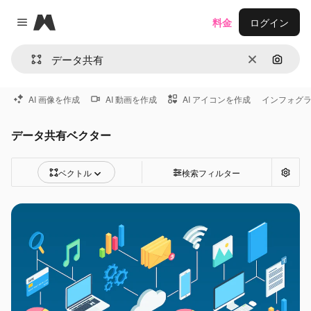
Magnific
料金
ログイン
Close menu
消去
画像で
AI 画像を作成
AI 動画を作成
AI アイコンを作成
インフォグ
データ共有ベクター
ベクトル
検索フィルター