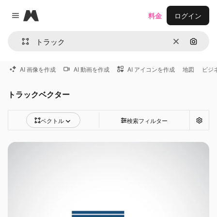
Magnific
料金
ログイン
Close menu
消去
画像で
AI 画像を作成
AI 動画を作成
AI アイコンを作成
地図
ビジ
トラックベクター
ベクトル
検索フィルター