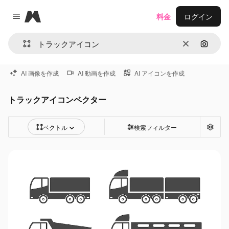
Magnific
料金
ログイン
Close menu
消去
画像で
AI 画像を作成
AI 動画を作成
AI アイコンを作成
トラックアイコンベクター
ベクトル
検索フィルター