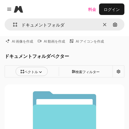
Magnific
料金
ログイン
Close menu
消去
画像で
AI 画像を作成
AI 動画を作成
AI アイコンを作成
ドキュメントフォルダベクター
ベクトル
検索フィルター