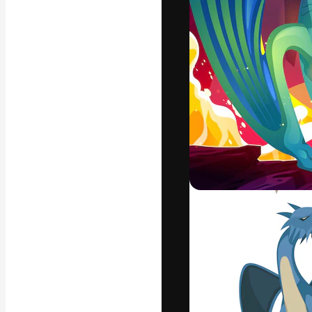
フォント
最高のクリエイ
ットフォーム。
店、スタジオを
います。
日本語
Copyright © 2010-