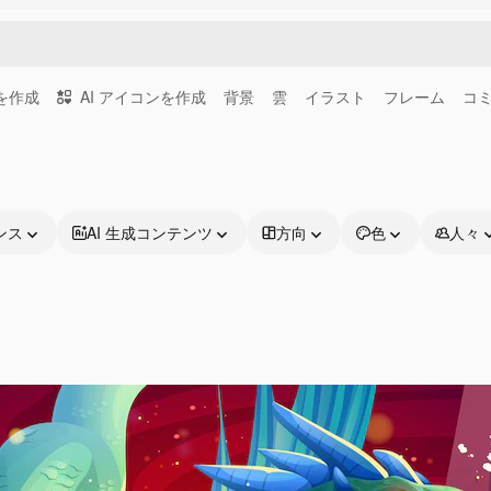
画を作成
AI アイコンを作成
背景
雲
イラスト
フレーム
コ
ンス
AI 生成コンテンツ
方向
色
人々