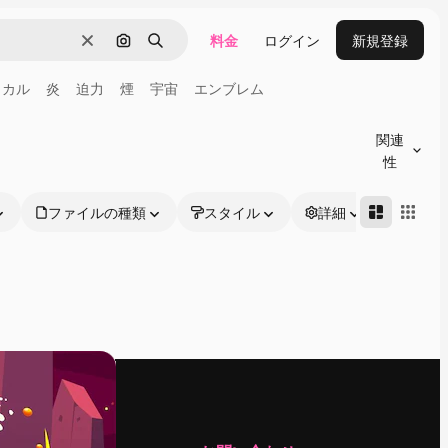
料金
ログイン
新規登録
消去
画像で検索
検索
ミカル
炎
迫力
煙
宇宙
エンブレム
関連
性
ファイルの種類
スタイル
詳細