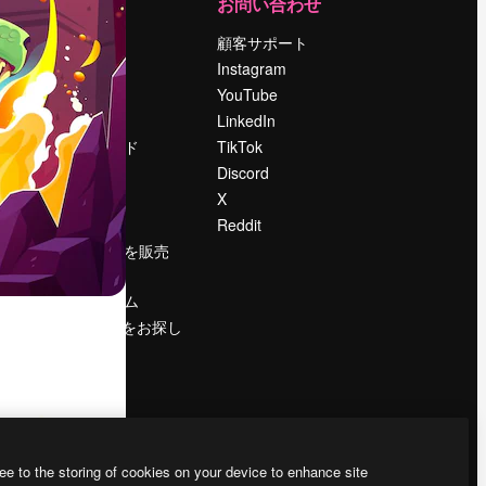
運営
お問い合わせ
料金
顧客サポート
会社概要
Instagram
Reviews
YouTube
採用情報
LinkedIn
検索トレンド
TikTok
ブログ
Discord
イベント
X
Slidesgo
Reddit
コンテンツを販売
する
プレスルーム
magnific.aiをお探し
ですか？
ee to the storing of cookies on your device to enhance site