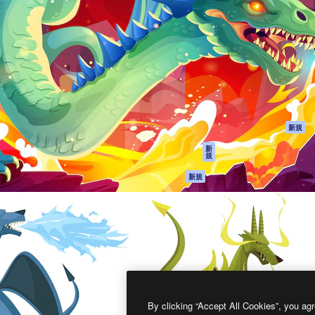
製品
はじめに
ティブ制作を導くためのプラ
Spaces
Academy
クリエイター、企業、代理
AI アシスタント
ドキュメント
含む100万人以上が利用して
AI 画像生成ツール
サポート
AI 動画生成ツール
利用規約
AI 音声合成ツール
プライバシーポリ
シー
ストックコンテン
ツ
オリジナル
新規
Claude/ChatGPT
クッキーポリシー
新
規
向けMCP
トラストセンター
エージェント
アフィリエイト
新規
API
法人向け
モバイルアプリ
すべてのMagnificツ
ール
2026
Freepik Company S.L.U.
無断複写・転載を禁じます
.
By clicking “Accept All Cookies”, you agr