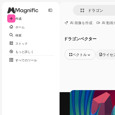
作成
AI 画像を作成
AI 動
ホーム
検索
ドラゴンベクター
ストック
もっと詳しく
ベクトル
ライセ
すべてのツール
全ての画像
ベクトル
イラスト
写真
PSD
テンプレート
モックアップ
動画
映像素材
モーショングラフィックス
動画テンプレート
アイコン
3D モデル