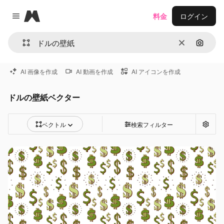
Magnific
料金
ログイン
Close menu
消去
画像で
AI 画像を作成
AI 動画を作成
AI アイコンを作成
ドルの壁紙ベクター
ベクトル
検索フィルター