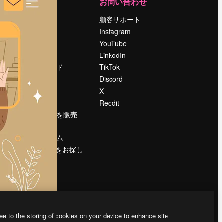
運営
お問い合わせ
料金
顧客サポート
会社概要
Instagram
Reviews
YouTube
採用情報
LinkedIn
検索トレンド
TikTok
ブログ
Discord
イベント
X
Slidesgo
Reddit
コンテンツを販売
する
プレスルーム
magnific.aiをお探し
ですか？
ee to the storing of cookies on your device to enhance site