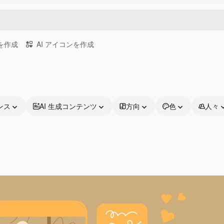
画を作成
AI アイコンを作成
ンス
AI 生成コンテンツ
方向
色
人々