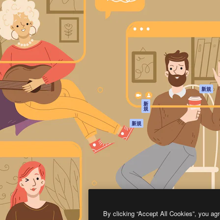
製品
はじめに
ティブ制作を導くためのプラ
Spaces
Academy
クリエイター、企業、代理
AI アシスタント
ドキュメント
含む100万人以上が利用して
AI 画像生成ツール
サポート
AI 動画生成ツール
利用規約
AI 音声合成ツール
プライバシーポリ
シー
ストックコンテン
ツ
オリジナル
新規
Claude/ChatGPT
クッキーポリシー
新
規
向けMCP
トラストセンター
エージェント
アフィリエイト
新規
API
法人向け
モバイルアプリ
すべてのMagnificツ
ール
2026
Freepik Company S.L.U.
無断複写・転載を禁じます
.
By clicking “Accept All Cookies”, you agr