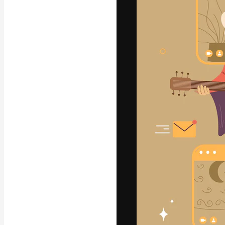
フォント
最高のクリエイ
ットフォーム。
店、スタジオを
います。
日本語
Copyright © 2010-