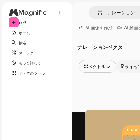
作成
AI 画像を作成
AI 動
ホーム
検索
ナレーションベクター
ストック
もっと詳しく
ベクトル
ライセ
すべてのツール
全ての画像
ベクトル
イラスト
写真
PSD
テンプレート
モックアップ
動画
映像素材
モーショングラフィックス
動画テンプレート
アイコン
3D モデル