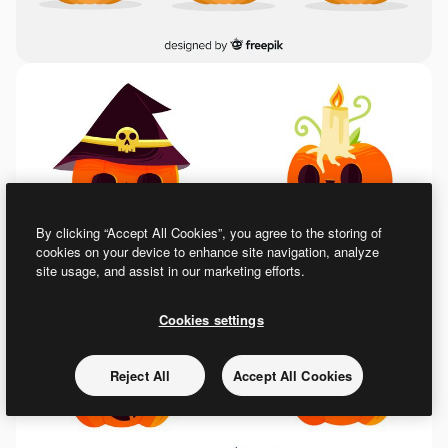
By clicking “Accept All Cookies”, you agree to the storing of
cookies on your device to enhance site navigation, analyze
site usage, and assist in our marketing efforts.
Cookies settings
Reject All
Accept All Cookies