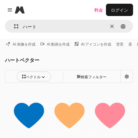
Magnific
料金
ログイン
Close menu
消去
画像で
AI 画像を作成
AI 動画を作成
AI アイコンを作成
背景
星
ハートベクター
ベクトル
検索フィルター