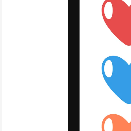
フォント
最高のクリエイ
ットフォーム。
店、スタジオを
います。
日本語
Copyright © 2010-