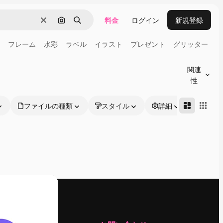
料金
ログイン
新規登録
消去
画像で検索
検索
フレーム
水彩
ラベル
イラスト
プレゼント
グリッター
関連
性
ファイルの種類
スタイル
詳細