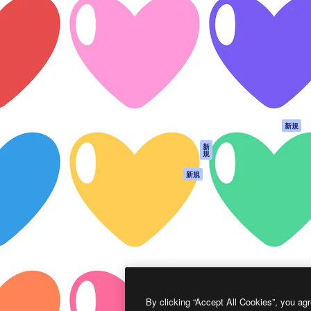
製品
はじめに
ティブ制作を導くためのプラ
Spaces
Academy
クリエイター、企業、代理
AI アシスタント
ドキュメント
含む100万人以上が利用して
AI 画像生成ツール
サポート
AI 動画生成ツール
利用規約
AI 音声合成ツール
プライバシーポリ
シー
ストックコンテン
ツ
オリジナル
新規
Claude/ChatGPT
クッキーポリシー
新
規
向けMCP
トラストセンター
エージェント
アフィリエイト
新規
API
法人向け
モバイルアプリ
すべてのMagnificツ
ール
2026
Freepik Company S.L.U.
無断複写・転載を禁じます
.
By clicking “Accept All Cookies”, you agr