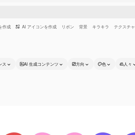
画を作成
AI アイコンを作成
リボン
背景
キラキラ
テクスチャ
ンス
AI 生成コンテンツ
方向
色
人々