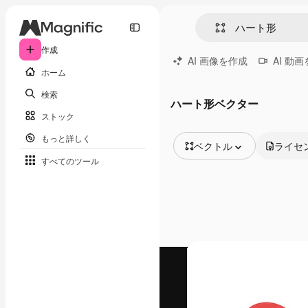
作成
AI 画像を作成
AI 動
ホーム
検索
ハート形ベクター
ストック
もっと詳しく
ベクトル
ライセ
すべてのツール
全ての画像
ベクトル
イラスト
写真
PSD
テンプレート
モックアップ
動画
映像素材
モーショングラフィックス
動画テンプレート
アイコン
3D モデル