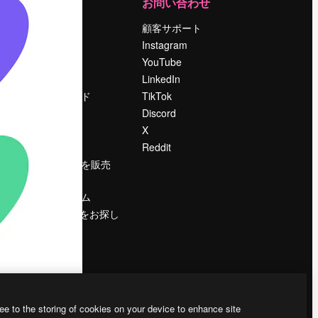
運営
お問い合わせ
料金
顧客サポート
会社概要
Instagram
Reviews
YouTube
採用情報
LinkedIn
検索トレンド
TikTok
ブログ
Discord
イベント
X
Slidesgo
Reddit
コンテンツを販売
する
プレスルーム
magnific.aiをお探し
ですか？
ee to the storing of cookies on your device to enhance site