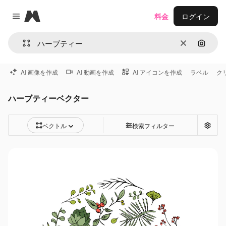
Magnific
料金
ログイン
Close menu
消去
画像で
AI 画像を作成
AI 動画を作成
AI アイコンを作成
ラベル
ク
ハーブティーベクター
ベクトル
検索フィルター