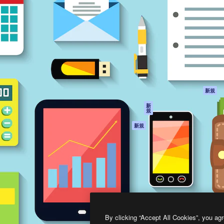
製品
はじめに
ティブ制作を導くためのプラ
Spaces
Academy
クリエイター、企業、代理
AI アシスタント
ドキュメント
含む100万人以上が利用して
AI 画像生成ツール
サポート
AI 動画生成ツール
利用規約
AI 音声合成ツール
プライバシーポリ
シー
ストックコンテン
ツ
オリジナル
新規
Claude/ChatGPT
クッキーポリシー
新
規
向けMCP
トラストセンター
エージェント
アフィリエイト
新規
API
法人向け
モバイルアプリ
すべてのMagnificツ
ール
2026
Freepik Company S.L.U.
無断複写・転載を禁じます
.
By clicking “Accept All Cookies”, you agr