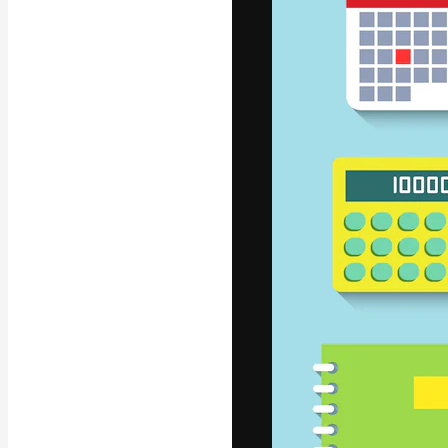
フォント
最高のクリエイ
ットフォーム。
店、スタジオを
います。
日本語
Copyright © 2010-