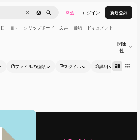
料金
ログイン
新規登録
消去
画像で検索
検索
木目
書く
クリップボード
文具
書類
ドキュメント
関連
性
ファイルの種類
スタイル
詳細