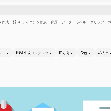
画を作成
AI アイコンを作成
背景
データ
ラベル
クリップ
ンス
AI 生成コンテンツ
方向
色
人々