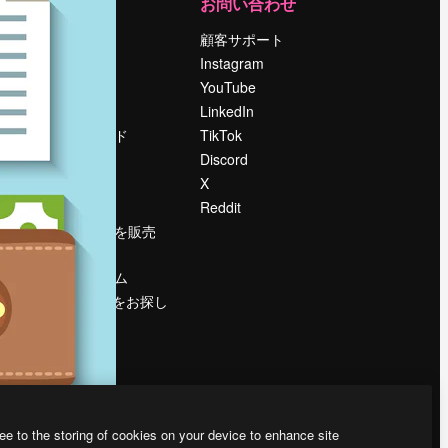
運営
お問い合わせ
料金
顧客サポート
会社概要
Instagram
Reviews
YouTube
採用情報
LinkedIn
検索トレンド
TikTok
ブログ
Discord
イベント
X
Slidesgo
Reddit
コンテンツを販売
する
プレスルーム
magnific.aiをお探し
ですか？
ee to the storing of cookies on your device to enhance site