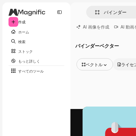
作成
AI 画像を作成
AI 動
ホーム
検索
バインダーベクター
ストック
もっと詳しく
ベクトル
ライセ
すべてのツール
全ての画像
ベクトル
イラスト
写真
PSD
テンプレート
モックアップ
動画
映像素材
モーショングラフィックス
動画テンプレート
アイコン
3D モデル