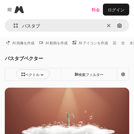
Magnific
料金
ログイン
Close menu
消去
画像で
AI 画像を作成
AI 動画を作成
AI アイコンを作成
花
光
水
バスタブベクター
ベクトル
検索フィルター