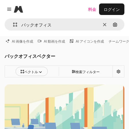
Magnific
料金
ログイン
Close menu
消去
画像で
AI 画像を作成
AI 動画を作成
AI アイコンを作成
チームワー
バックオフィスベクター
ベクトル
検索フィルター