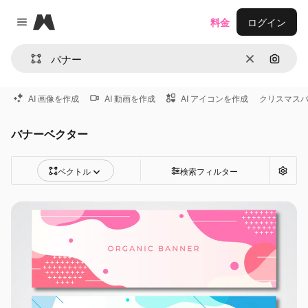
Magnific
料金
ログイン
Close menu
消去
画像で
AI 画像を作成
AI 動画を作成
AI アイコンを作成
クリスマス
バナーベクター
ベクトル
検索フィルター