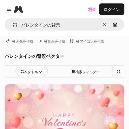
Magnific
料金
ログイン
Close menu
消去
画像で
AI 画像を作成
AI 動画を作成
AI アイコンを作成
バレンタインの背景ベクター
ベクトル
検索フィルター