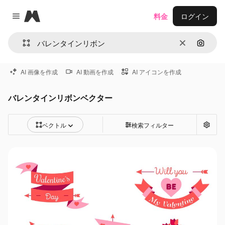
Magnific
料金
ログイン
Close menu
消去
画像で
AI 画像を作成
AI 動画を作成
AI アイコンを作成
バレンタインリボンベクター
ベクトル
検索フィルター