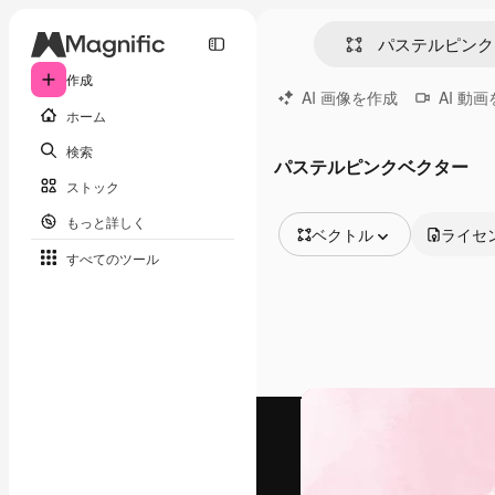
作成
AI 画像を作成
AI 動
ホーム
検索
パステルピンクベクター
ストック
もっと詳しく
ベクトル
ライセ
すべてのツール
全ての画像
ベクトル
イラスト
写真
PSD
テンプレート
モックアップ
動画
映像素材
モーショングラフィックス
動画テンプレート
アイコン
3D モデル