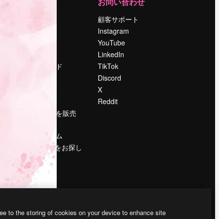
運営
お問い合わせ
料金
顧客サポート
会社概要
Instagram
Reviews
YouTube
採用情報
LinkedIn
検索トレンド
TikTok
ブログ
Discord
イベント
X
Slidesgo
Reddit
コンテンツを販売
する
プレスルーム
magnific.aiをお探し
ですか？
ee to the storing of cookies on your device to enhance site