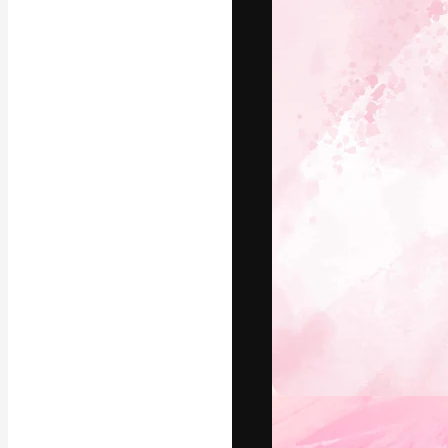
フォント
最高のクリエイ
ットフォーム。
店、スタジオを
います。
日本語
Copyright © 2010-