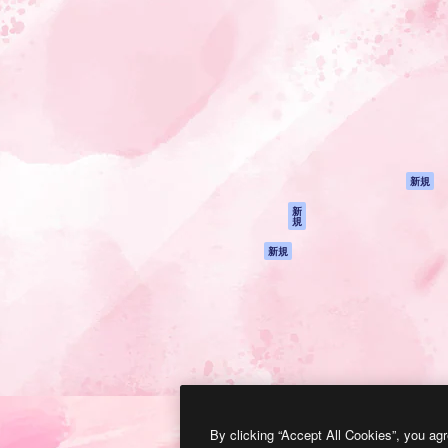
製品
はじめに
ティブ制作を導くためのプラ
Spaces
Academy
クリエイター、企業、代理
AI アシスタント
ドキュメント
含む100万人以上が利用して
AI 画像生成ツール
サポート
AI 動画生成ツール
利用規約
AI 音声合成ツール
プライバシーポリ
シー
ストックコンテン
ツ
オリジナル
新規
Claude/ChatGPT
クッキーポリシー
新
規
向けMCP
トラストセンター
エージェント
アフィリエイト
新規
API
法人向け
モバイルアプリ
すべてのMagnificツ
ール
2026
Freepik Company S.L.U.
無断複写・転載を禁じます
.
By clicking “Accept All Cookies”, you agr