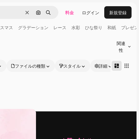
料金
ログイン
新規登録
消去
画像で検索
検索
スマス
グラデーション
レース
水彩
ひな祭り
和紙
プレゼン
関連
性
ファイルの種類
スタイル
詳細