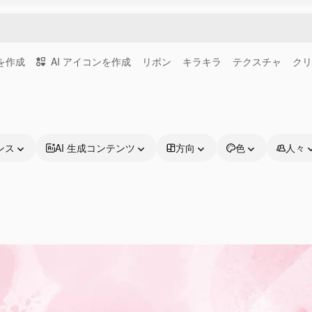
画を作成
AI アイコンを作成
リボン
キラキラ
テクスチャ
クリ
ンス
AI 生成コンテンツ
方向
色
人々