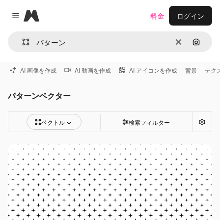
Magnific
料金
ログイン
Close menu
消去
画像で
AI 画像を作成
AI 動画を作成
AI アイコンを作成
背景
テク
パターンベクター
ベクトル
検索フィルター