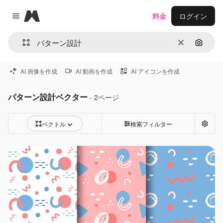
Magnific
料金
ログイン
Close menu
消去
画像で
AI 画像を作成
AI 動画を作成
AI アイコンを作成
パターン設計ベクター
- 2ページ
ベクトル
検索フィルター