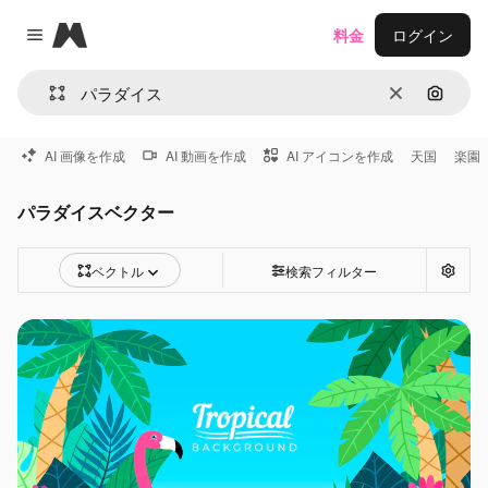
Magnific
料金
ログイン
Close menu
消去
画像で
AI 画像を作成
AI 動画を作成
AI アイコンを作成
天国
楽園
パラダイスベクター
ベクトル
検索フィルター