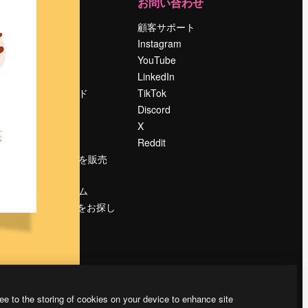
運営
お問い合わせ
料金
顧客サポート
会社概要
Instagram
Reviews
YouTube
採用情報
LinkedIn
検索トレンド
TikTok
ブログ
Discord
イベント
X
Slidesgo
Reddit
コンテンツを販売
する
プレスルーム
magnific.aiをお探し
ですか？
ee to the storing of cookies on your device to enhance site