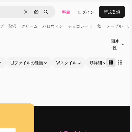
料金
ログイン
新規登録
消去
画像で検索
検索
プ
贅沢
クリーム
ハロウィン
チョコレート
秋
メープル
い
関連
性
ファイルの種類
スタイル
詳細