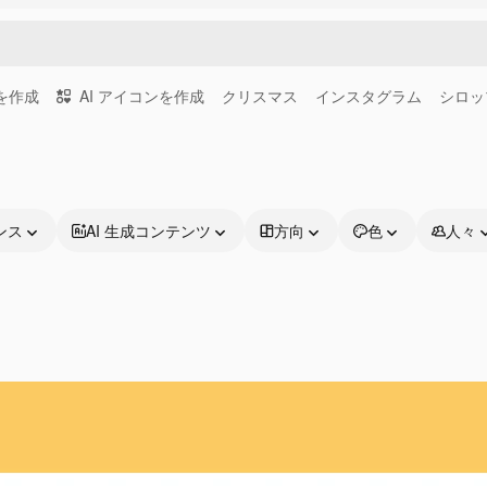
画を作成
AI アイコンを作成
クリスマス
インスタグラム
シロッ
ンス
AI 生成コンテンツ
方向
色
人々