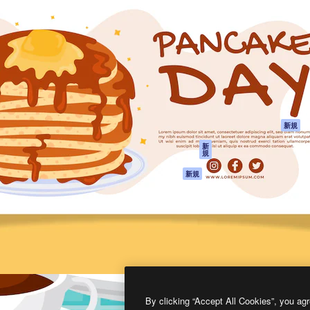
製品
はじめに
ティブ制作を導くためのプラ
Spaces
Academy
クリエイター、企業、代理
AI アシスタント
ドキュメント
含む100万人以上が利用して
AI 画像生成ツール
サポート
AI 動画生成ツール
利用規約
AI 音声合成ツール
プライバシーポリ
シー
ストックコンテン
ツ
オリジナル
新規
Claude/ChatGPT
クッキーポリシー
新
規
向けMCP
トラストセンター
エージェント
アフィリエイト
新規
API
法人向け
モバイルアプリ
すべてのMagnificツ
ール
2026
Freepik Company S.L.U.
無断複写・転載を禁じます
.
By clicking “Accept All Cookies”, you agr