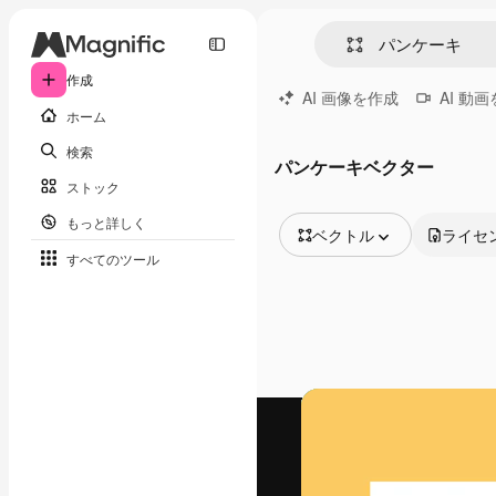
作成
AI 画像を作成
AI 動
ホーム
検索
パンケーキベクター
ストック
もっと詳しく
ベクトル
ライセ
すべてのツール
全ての画像
ベクトル
イラスト
写真
PSD
テンプレート
モックアップ
動画
映像素材
モーショングラフィックス
動画テンプレート
アイコン
3D モデル