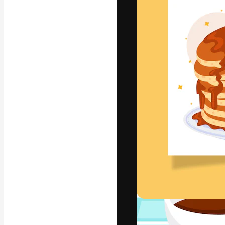
フォント
最高のクリエイ
ットフォーム。
店、スタジオを
います。
日本語
Copyright © 2010-