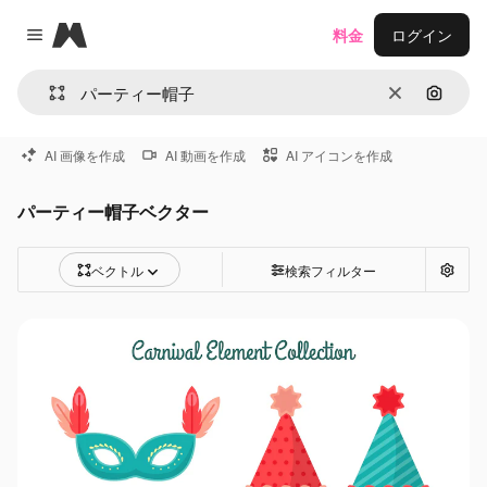
Magnific
料金
ログイン
Close menu
消去
画像で
AI 画像を作成
AI 動画を作成
AI アイコンを作成
パーティー帽子ベクター
ベクトル
検索フィルター