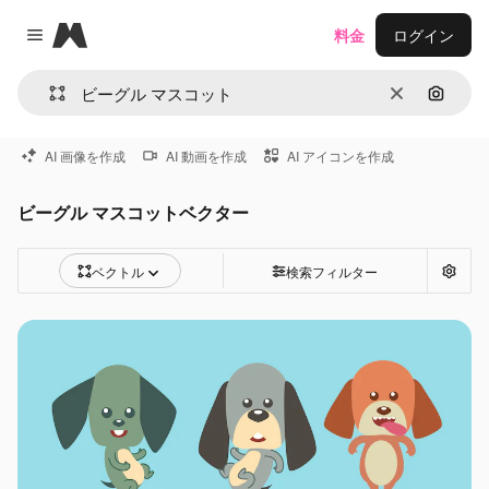
Magnific
料金
ログイン
Close menu
消去
画像で
AI 画像を作成
AI 動画を作成
AI アイコンを作成
ビーグル マスコットベクター
ベクトル
検索フィルター