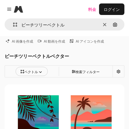
Magnific
料金
ログイン
Close menu
消去
画像で
AI 画像を作成
AI 動画を作成
AI アイコンを作成
ビーチツリーベクトルベクター
ベクトル
検索フィルター