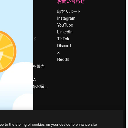
運営
お問い合わせ
料金
顧客サポート
会社概要
Instagram
Reviews
YouTube
採用情報
LinkedIn
検索トレンド
TikTok
ブログ
Discord
イベント
X
Slidesgo
Reddit
コンテンツを販売
する
プレスルーム
magnific.aiをお探し
ですか？
ee to the storing of cookies on your device to enhance site