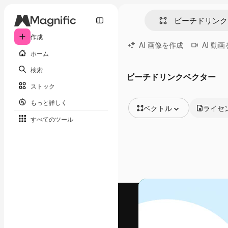
作成
AI 画像を作成
AI 動
ホーム
検索
ビーチドリンクベクター
ストック
もっと詳しく
ベクトル
ライセ
すべてのツール
全ての画像
ベクトル
イラスト
写真
PSD
テンプレート
モックアップ
動画
映像素材
モーショングラフィックス
動画テンプレート
アイコン
3D モデル