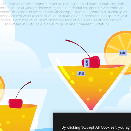
製品
はじめに
ティブ制作を導くためのプラ
Spaces
Academy
クリエイター、企業、代理
AI アシスタント
ドキュメント
含む100万人以上が利用して
AI 画像生成ツール
サポート
AI 動画生成ツール
利用規約
AI 音声合成ツール
プライバシーポリ
シー
ストックコンテン
ツ
オリジナル
新規
Claude/ChatGPT
クッキーポリシー
新
規
向けMCP
トラストセンター
エージェント
アフィリエイト
新規
API
法人向け
モバイルアプリ
すべてのMagnificツ
ール
2026
Freepik Company S.L.U.
無断複写・転載を禁じます
.
By clicking “Accept All Cookies”, you agr