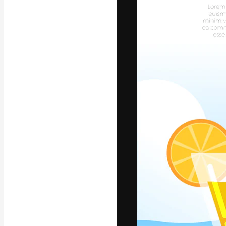
フォント
最高のクリエイ
ットフォーム。
店、スタジオを
います。
日本語
Copyright © 2010-