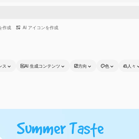
画を作成
AI アイコンを作成
ンス
AI 生成コンテンツ
方向
色
人々