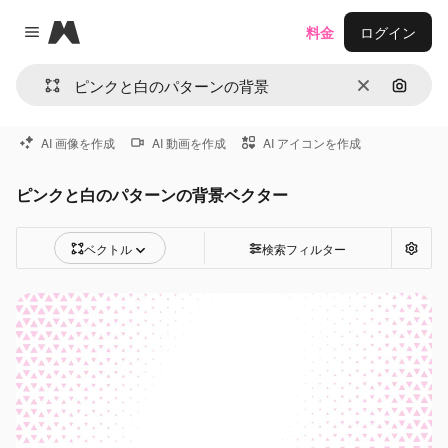
Magnific
料金
ログイン
Close menu
消去
画像で
AI 画像を作成
AI 動画を作成
AI アイコンを作成
ピンクと白のパターンの背景ベクター
ベクトル
検索フィルター